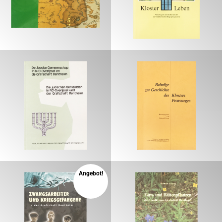
€
€
€
€
Angebot!