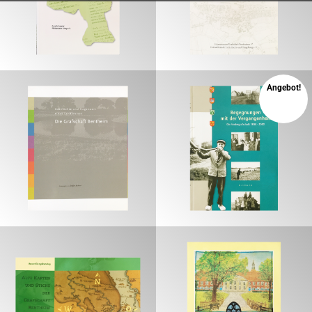
€
€
Angebot!
15,00
€
10,00
€
€