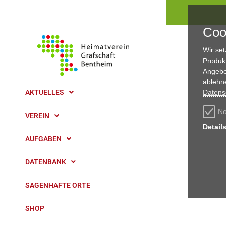
Coo
Wir se
Produk
Angebo
ablehn
AKTUELLES
Datens
No
VEREIN
Detail
AUFGABEN
DATENBANK
SAGENHAFTE ORTE
SHOP