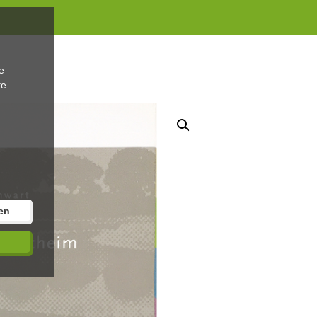
e
te
en