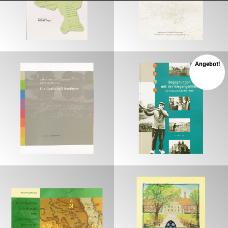
€
€
Angebot!
15,00
€
10,00
€
€