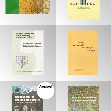
€
€
€
€
Angebot!