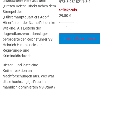
unbeachtete Akte aus dem
978-3-9818211-8-5
„Dritten Reich“. Direkt neben dem
Stückpreis
Stempel des
29,80
€
„Führerhauptquartiers Adolf
Hitler“ steht der Name Friederike
Wieking. Als Leiterin der
Jugendkonzentrationslager
In den Warenkorb
beförderte der Reichsführer SS
Heinrich Himmler sie zur
Regierungs- und
Kriminaldirektorin.
Dieser Fund löste eine
Kettenreaktion an
Nachforschungen aus. Wer war
diese hochrangige Frau im
männlich dominierten NS-Staat?