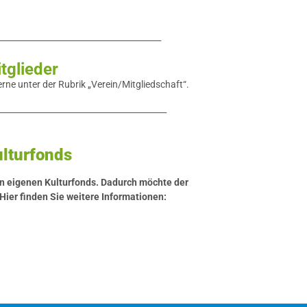
________________________________________
itglieder
rne unter der Rubrik „Verein/Mitgliedschaft“.
_________________________________________
lturfonds
n eigenen Kulturfonds. Dadurch möchte der
 Hier finden Sie weitere Informationen: