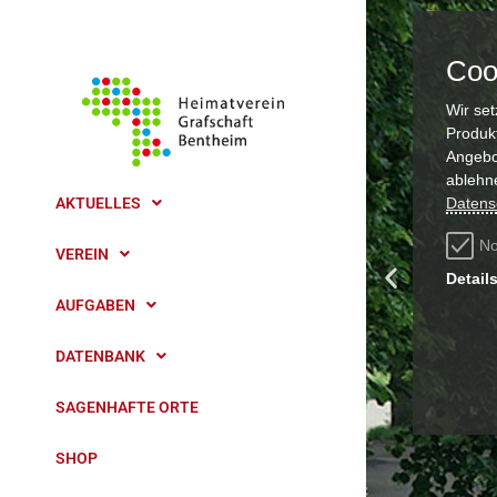
Coo
Wir se
Produk
Angebo
ablehn
AKTUELLES
Datens
rmittlung
No
VEREIN
Detail
AUFGABEN
DATENBANK
SAGENHAFTE ORTE
SHOP