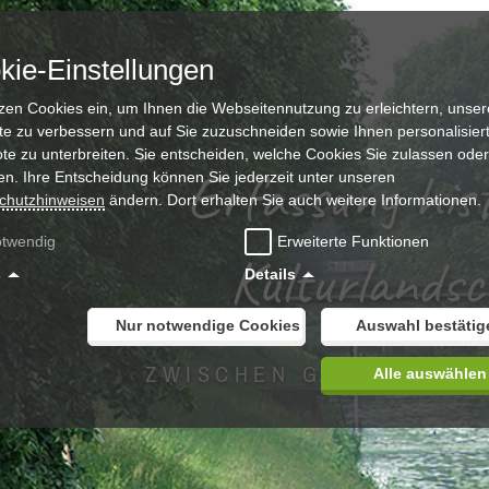
kie-Einstellungen
tzen Cookies ein, um Ihnen die Webseitennutzung zu erleichtern, unser
te zu verbessern und auf Sie zuzuschneiden sowie Ihnen personalisier
te zu unterbreiten. Sie entscheiden, welche Cookies Sie zulassen oder
Erfassung his
en. Ihre Entscheidung können Sie jederzeit unter unseren
chutzhinweisen
ändern. Dort erhalten Sie auch weitere Informationen.
twendig
Erweiterte Funktionen
Kulturlands
s
Details
Nur notwendige Cookies
Auswahl bestätig
ZWISCHEN GRABHÜGEL 
Alle auswählen