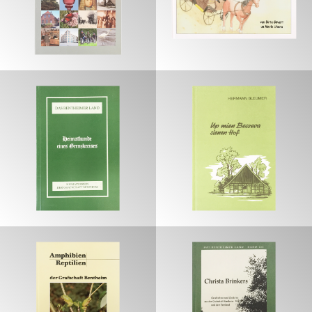
€
€
€
€