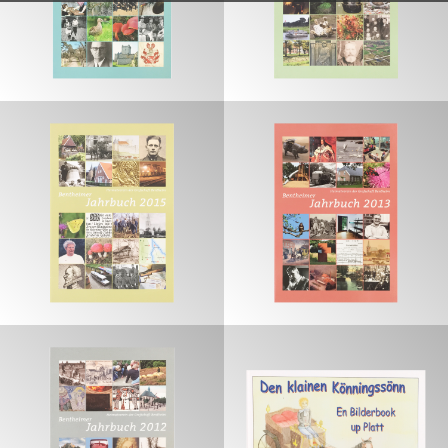
€
€
€
€